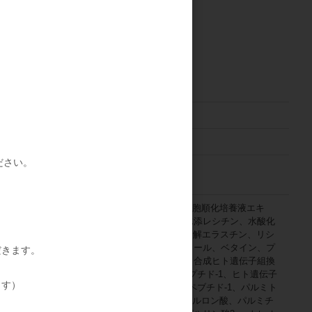
贅沢に配合しています。
、顔全体になじませてください。
、化粧水、クリームを塗布します。
ンの導入が可能です。
990726
日本
ださい。
■内容量：60ml
■1回あたり使用量：1.5ml
海水、BG、メチルグルセス-10、ヒト脂肪細胞順化培養液エキ
ス、ペンチレングリコール、カルボマー、水添レシチン、水酸化
Na、水酸化K、加水分解コラーゲン、加水分解エラスチン、リシ
ン、ユビキノン、ベヘン酸、ベヘニルアルコール、ベタイン、プ
だきます。
ロリン、プルラン、フェノキシエタノール、合成ヒト遺伝子組換
ポリペプチド-31、ヒト遺伝子組換オリゴペプチド-1、ヒト遺伝子
ます）
組換ポリペプチド-11、パルミトイルオリゴペブチド-1、パルミト
イルテトラペプチド-7、ピーナッツ油、ヒアルロン酸、パルミチ