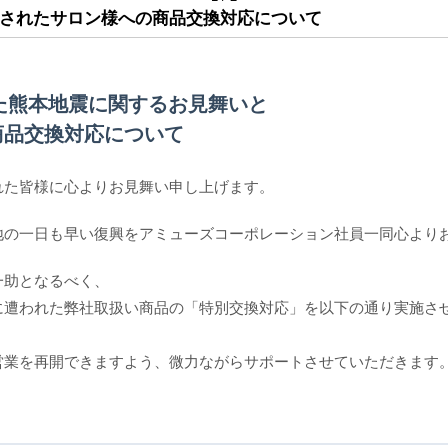
されたサロン様への商品交換対応について
～SCボーテプレミアム
最新テクノロジーから生
したSCボーテプレミア
した熊本地震に関するお見舞いと
化粧品のベースとなる水
用しています。
商品交換対応について
お肌のゆるみ、たるみな
イジングケア。
れた皆様に心よりお見舞い申し上げます。
ノンパラベン、無香料、
地の一日も早い復興をアミューズコーポレーション社員一同心より
お肌に必要なミネラルを
ルで新生・分裂・増殖等
一助となるべく、
す。
サラサラとしたテクスチ
に遭われた弊社取扱い商品の「特別交換対応」を以下の通り実施さ
ゆるむ肌弾力を高め引き
営業を再開できますよう、微力ながらサポートさせていただきます
世界で実証済みの最新ペ
ト。
ヒト脂肪細胞順化培養液
「コラーゲン・エラスチ