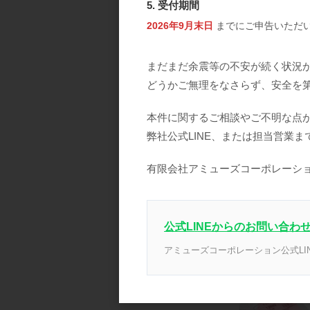
5. 受付期間
2026年9月末日
までにご申告いただ
まだまだ余震等の不安が続く状況
どうかご無理をなさらず、安全を
本件に関するご相談やご不明な点
弊社公式LINE、または担当営業
有限会社アミューズコーポレーシ
SCﾎﾞｰﾃﾌﾟﾚﾐｱ
品番
1503
参考上代
オープ
公式LINEからのお問い合わ
アミューズコーポレーション公式LI