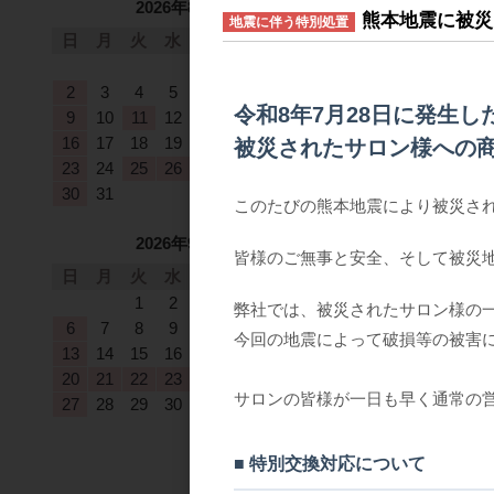
2026年8月
熊本地震に被災
地震に伴う特別処置
日
月
火
水
木
金
土
1
2
3
4
5
6
7
8
令和8年7月28日に発生
9
10
11
12
13
14
15
16
17
18
19
20
21
22
被災されたサロン様への
23
24
25
26
27
28
29
30
31
このたびの熊本地震により被災さ
2026年9月
皆様のご無事と安全、そして被災
日
月
火
水
木
金
土
1
2
3
4
5
弊社では、被災されたサロン様の
6
7
8
9
10
11
12
今回の地震によって破損等の被害
13
14
15
16
17
18
19
20
21
22
23
24
25
26
サロンの皆様が一日も早く通常の
27
28
29
30
■ 特別交換対応について