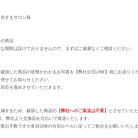
コエンザイムQ10」など
【使用方法】
所在するサロン様
洗顔後に適量を手に取り
エッセンスがなじんだら
※エレクトロポレーショ
ドの商品
確な期限は設けておりませんので、まずはご遠慮なくご相談ください。
商品管理番号
）
生産地
破損した商品の状態がわかるお写真を【弊社公式LINE】宛にお送りく
サイズ
を併せてお知らせください。
に対応を進めさせていただきます。
素材
軽減するため、破損した商品の
【弊社へのご返送は不要】
とさせていた
次第、弊社より交換品を元払いで発送いたします。
大変お手数ですが各自治体の分別ルールに従ってご処分をお願いいたし