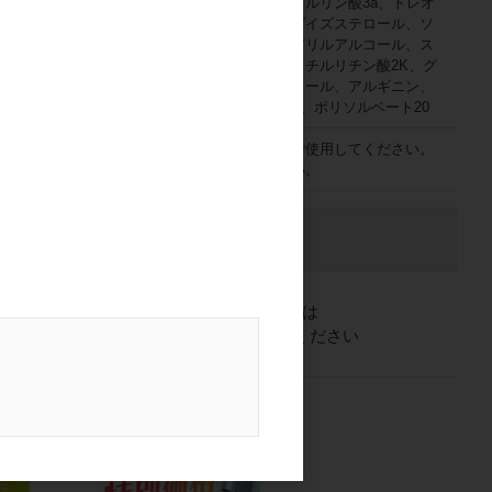
ン酸レチノール、パルミチン酸アスコル、ビルリン酸3a、トレオ
ニン、トコフェノール、ツボクサエキス、ダイズステロール、ソ
ルビトール、セリン、ステアリン酸、ステアリルアルコール、ス
クワラン、ジメチコン、グルタミン酸、グリチルリチン酸2K、グ
リセリン、グリシン、エチドロン酸、エタノール、アルギニン、
アラニン、アセチルヒアルロン酸、PCA-Na、ポリソルベート20
お肌に異常が生じていないかよく注意してご使用してください。
お肌に合わない時はご使用をおやめください。
格
注文数
入数）
ご注文には
公開
ログイン
してください