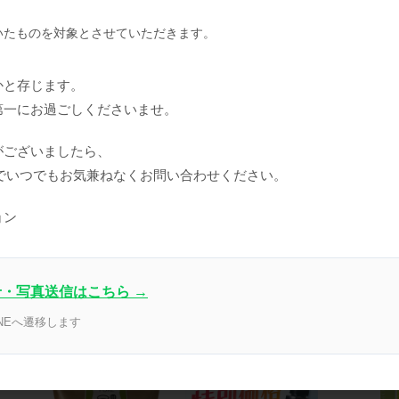
いたものを対象とさせていただきます。
かと存じます。
第一にお過ごしくださいませ。
注意事項
がございましたら、
までいつでもお気兼ねなくお問い合わせください。
販売価
内訳
（単価 × 
ョン
ﾑｴｯｾﾝｽ(業務用)
会員のみ
ン
せ・写真送信はこちら →
NEへ遷移します