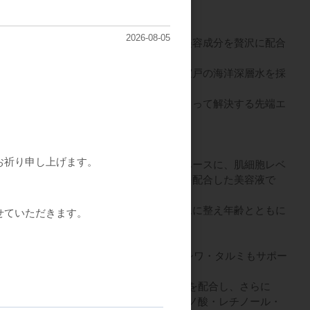
シリーズ～
2026-08-05
まれた「ヒト幹細胞培養液」に数種類の美容成分を贅沢に配合
ムシリーズ。
にはミネラルがたっぷり含まれた高知県室戸の海洋深層水を採
どの悩みを最先端のヒト幹細胞コスメによって解決する先端エ
無着色ですべての製品に安全性を。
お祈り申し上げます。
含み、浸透性に優れた「海洋深層水」をベースに、肌細胞レベ
に働きかける「ヒト由来幹細胞培養液」を配合した美容液で
ャーが肌にスッと浸透し、肌本来のリズムに整え年齢とともに
せていただきます。
締めてくれます。
。
プチド「マトキシル3000」配合により、シワ・タルミもサポー
エキスのほか3種類のグロースファクターを配合し、さらに
ン・スーパーヒアルロン酸・8種類のアミノ酸・レチノール・