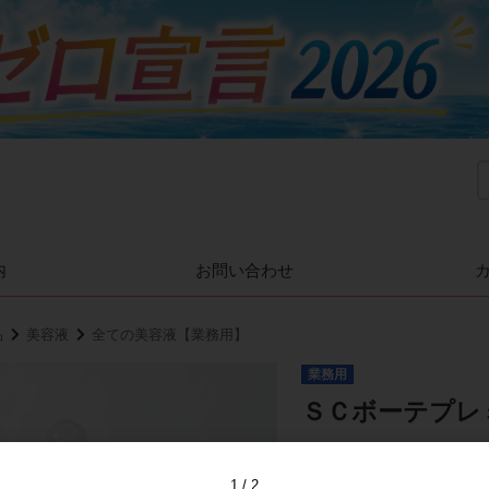
内
お問い合わせ
品
美容液
全ての美容液【業務用】
業務用
ＳＣボーテプレ
お肌のたるみ・ゆるみ
美容液
1
2