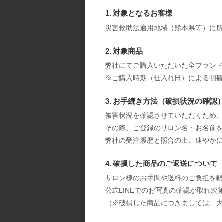
1. 対象となるお客様
災害救助法適用地域（熊本県等）に
2. 対象商品
弊社にてご購入いただいた全ブラン
※ご購入時期（仕入れ日）による明
3. お手続き方法（破損状況の確認
被害状況を確認させていただくため、
その際、ご登録のサロン名・お名前
弊社の受注履歴と照合の上、速やか
4. 破損した商品のご返送について
サロン様のお手間や送料のご負担を
公式LINEでのお写真の確認が取れ
（※破損した商品につきましては、