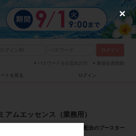
C
l
o
s
e
ログイン
パスワードをお忘れの方
新規会員登録
カートを見る
ログイン
ミアムエッセンス（業務用）
に！ 海洋深層水とヒト幹細胞培養液配合のブースター