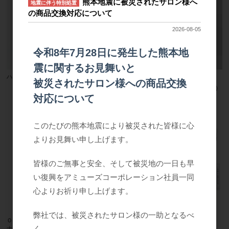
熊本地震に被災されたサロン様へ
地震に伴う特別処置
の商品交換対応について
2026-08-05
令和8年7月28日に発生した熊本地
震に関するお見舞いと
ハイドロヴィーナス 備品一覧
業務用
レンタル品
被災されたサロン様への商品交換
ナノキューブ レンタル代金（１ヶ月分）
対応について
このたびの熊本地震により被災された皆様に心
よりお見舞い申し上げます。
皆様のご無事と安全、そして被災地の一日も早
い復興をアミューズコーポレーション社員一同
心よりお祈り申し上げます。
弊社では、被災されたサロン様の一助となるべ
ＯＰＴ／ナノライト クリスタルメンテ
ハイドロスプラッシュ用 備品一覧
く、
ナンス