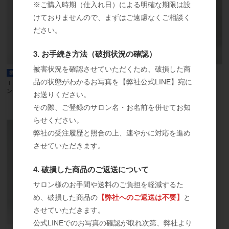
※ご購入時期（仕入れ日）による明確な期限は設
けておりませんので、まずはご遠慮なくご相談く
ださい。
3. お手続き方法（破損状況の確認）
被害状況を確認させていただくため、破損した商
業務用
受注発注
業務用
品の状態がわかるお写真を【弊社公式LINE】宛に
ＩＣＲエステティックメソクリーム イ
スライドジェル ３ｋｇ
ンキュアクリーム ワボーンクリーム
お送りください。
参考上代
オープン
その際、ご登録のサロン名・お名前を併せてお知
らせください。
弊社の受注履歴と照合の上、速やかに対応を進め
させていただきます。
4. 破損した商品のご返送について
サロン様のお手間や送料のご負担を軽減するた
め、破損した商品の
【弊社へのご返送は不要】
と
させていただきます。
公式LINEでのお写真の確認が取れ次第、弊社より