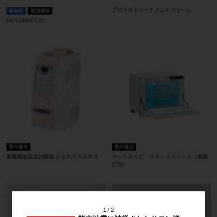
プロラボトリートメントクリーム
業務用
受注発注
DE-LUXES GEL
受注発注
受注発注
家庭用超短波治療器 ひまわりＳＵＮ２
ホットキャビ ＨＣ－１０Ｕｖｅ（殺菌
灯付）
1
2