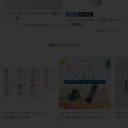
ツインビート アクセルガード 粘着パ
業務用
受注発注
ッド 一覧
ＣＢＳ エステラボ エピアフタージェ
ル（業務用）
メーカー希望小売価格
2,000円
参考上代
オープン
22
件中 1〜22件目
［ プロズビ ］モデリングパック
Omeme.
【サマーキャンペーン２０２６】Ｖ
※計量スプーン付
ッチアイ
３ エキサイティングファンデーシ
ョン
メー