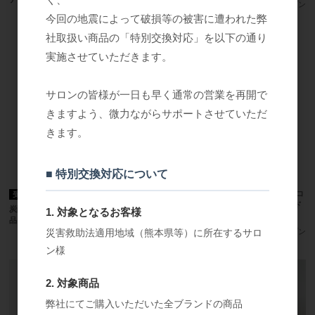
参考上代
オープン
参考上代
オープン
今回の地震によって破損等の被害に遭われた弊
社取扱い商品の「特別交換対応」を以下の通り
実施させていただきます。
サロンの皆様が一日も早く通常の営業を再開で
きますよう、微力ながらサポートさせていただ
きます。
■ 特別交換対応について
水交換作業 （スーパーナノライト）（コ
受注発注
ンパクトナノライト）（オプトライトド
炭酸ミストケアプロージョン 専用備
1. 対象となるお客様
クター）
品 一覧
災害救助法適用地域（熊本県等）に所在するサロ
参考上代
オープン
メーカー希望小売価格
6,200円
ン様
2. 対象商品
弊社にてご購入いただいた全ブランドの商品