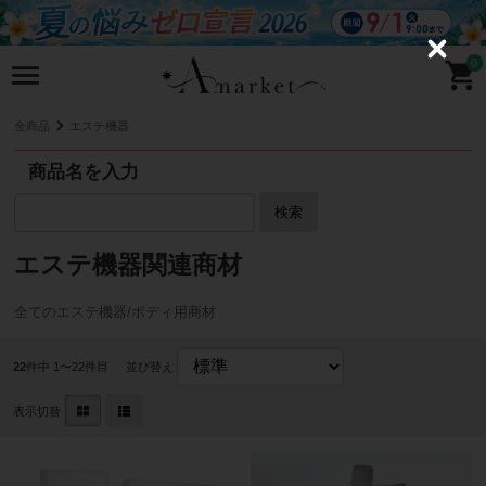
C
0
l
o
s
e
全商品
エステ機器
商品名を入力
検索
エステ機器関連商材
全てのエステ機器/ボディ用商材
22
件中 1〜22件目
並び替え
表示切替