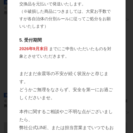
業務用
業務用
交換品を元払いで発送いたします。
ＣＢＳ エステラボ エピジェル（業務
ＣＢＳ エステラボ ソニックジェル
（※破損した商品につきましては、大変お手数で
用）
（300ｇ・1ｋｇ）一覧
すが各自治体の分別ルールに従ってご処分をお願
参考上代
オープン
いいたします）
5. 受付期間
2026年9月末日
までにご申告いただいたものを対
象とさせていただきます。
まだまだ余震等の不安が続く状況かと存じま
す。
どうかご無理をなさらず、安全を第一にお過ご
業務用
業務用
しくださいませ。
ＣＢＳ エステラボ キャビジェル（業
ＣＢＳ エステラボ ＲＦクリーム（業
務用）
務用）
本件に関するご相談やご不明な点がございまし
参考上代
オープン
参考上代
オープン
たら、
弊社公式LINE、または担当営業までいつでもお