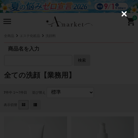
C
0
l
o
s
e
全商品
エステ化粧品
洗顔料
商品名を入力
検索
全ての洗顔【業務用】
7
件中 1〜7件目
並び替え
表示切替