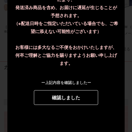
発送済み商品を含め、お届けに遅延が生じることが
予想されます。
（※配送日時をご指定いただいている場合でも、ご希
［ プロズビ ］モデリングパック
PHENIX EYE（フェニックスア
ＩＺＭ 
望に添えない可能性がございます）
※計量スプーン付
イ）カールアップ コーティング
メー
メーカー希望小売価格
3,500円
お客様には多大なるご不便をおかけいたしますが、
すべてのおすすめ商品を見る
何卒ご理解とご協力を賜りますようお願い申し上げ
ます。
カート情報
カートは空です
ー上記内容を確認しましたー
2026年8月
確認しました
日
月
火
水
木
金
土
1
2
3
4
5
6
7
8
9
10
11
12
13
14
15
16
17
18
19
20
21
22
23
24
25
26
27
28
29