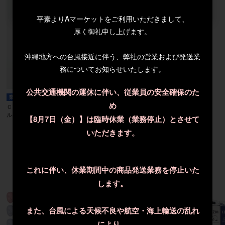
平素よりAマーケットをご利用いただきまして、
厚く御礼申し上げます。
沖縄地方への台風接近に伴う、弊社の営業および発送業
務についてお知らせいたします。
公共交通機関の運休に伴い、従業員の安全確保のた
業務用
受注発注
め
ＣＢＳ クリアビー ＬＢ フェイシャ
ルフォーム（業務用）
【8月7日（金）】は臨時休業（業務停止）とさせて
参考上代
オープン
いただきます。
7
件中 1〜7件目
これに伴い、休業期間中の商品発送業務を停止いた
します。
また、台風による天候不良や航空・海上輸送の乱れ
により、