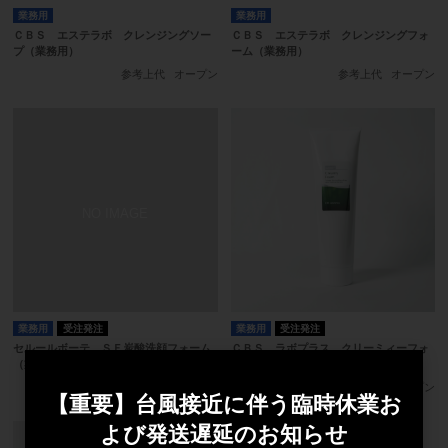
業務用
業務用
ＣＢＳ エステラボ クレンジングソー
ＣＢＳ エステラボ クレンジングフォ
プ（業務用）
ーム（業務用）
参考上代
オープン
参考上代
オープン
業務用
受注発注
業務用
受注発注
セルールボーテ ＳＦ炭酸洗顔フォーム
ＣＢＳ ラボプラス クリーミィーフォ
（業務用）
ーム（業務用）
参考上代
オープン
参考上代
オープン
1
4
【重要】台風接近に伴う臨時休業お
台風接近に伴う臨時休業
台風接近に伴う臨時休業
よび発送遅延のお知らせ
2026-08-06