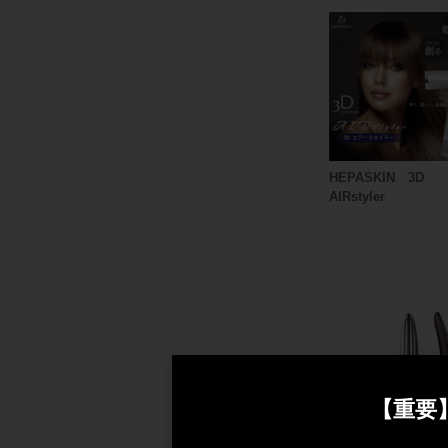
HEPASKIN 3D
AIRstyler
【重要
台風接近に
台風接近に伴う臨時休業