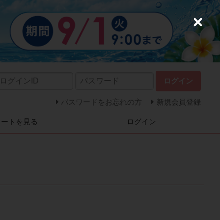
C
l
o
s
e
ログイン
パスワードをお忘れの方
新規会員登録
カートを見る
ログイン