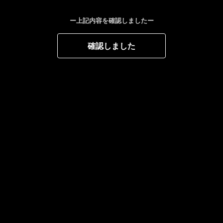
ー上記内容を確認しましたー
確認しました
業務用
受
ルネッサン
（アル
ＰＲＥＭＩＵＭ ＬＩＧ
店販用
ドピース（
ＨＴ ＰＲＯ プレミア
モリーズローラー
ムライトプロ
60
件中 1〜30件目
1
2