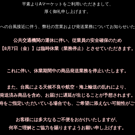
平素よりAマーケットをご利用いただきまして、
業務用
受注発注
業務用
厚く御礼申し上げます。
導入サロン
HEPASKIN BIKUMO
Ｎａｎｏ Ｌｉｇｈｔ
BRIGHT-M（ビクモ）
ＡＩ(ナノライト エーア
イラ
モリーズロ
への台風接近に伴う、弊社の営業および発送業務についてお知らせいた
イ)
参考上代
オープン
売価格
公共交通機関の運休に伴い、従業員の安全確保のため
000円
【8月7日（金）】は臨時休業（業務停止）とさせていただきます
これに伴い、休業期間中の商品発送業務を停止いたします。
また、台風による天候不良や航空・海上輸送の乱れにより、
発送済み商品を含め、お届けに遅延が生じることが予想されます
日時をご指定いただいている場合でも、ご希望に添えない可能性がご
業務用
受注発注
受注発注
業務用
受
ラ)
ルネッサンスｅ ハンド
エピレスト 備品一覧
ウルトラン
ピース（光源交換）
ー 備品一
売価格
お客様には多大なるご不便をおかけいたしますが、
メーカー希望小売価格
000円
6,800円
何卒ご理解とご協力を賜りますようお願い申し上げます。