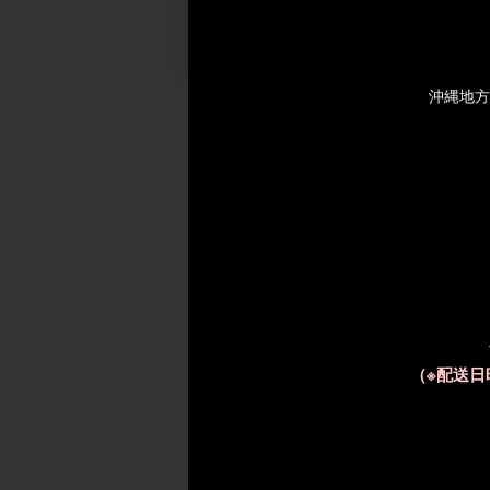
受注発注
PYR KNIGHT (パ
沖縄地方
ナイト)
メーカー希望小
68,
（※配送
HEPASKIN Cle de
Patra(クレドゥパト
メーカー希望小
70,