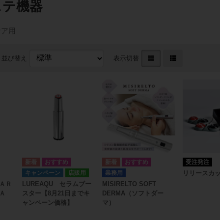
ステ機器
ケア用
並び替え
表示切替
受注発注
キャンペーン
店販用
業務用
リリースカ
ＡＲ
LUREAQU セラムブー
MISIRELTO SOFT
ＮＡ
スター【8月21日までキ
DERMA（ソフトダー
ャンペーン価格】
マ）