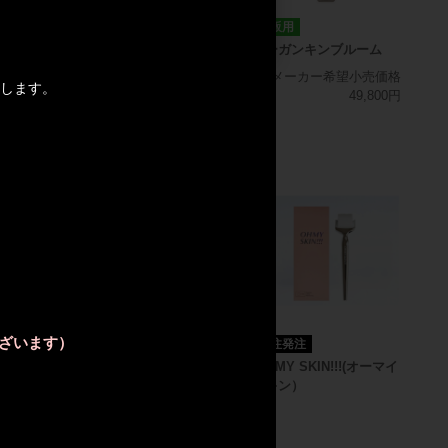
2026-08-06
ゾーガンキンスカルプ
店販用
限定品
ゾーガンキンブルーム
メーカー希望小売価格
13,000円
ーラーＮＥＯ
メーカー希望小売価格
します。
49,800円
。
。
ざいます）
ウルトランスフォーマー
注発注
受注発注
スフォーマ
OH MY SKIN!!!(オーマイ
覧
スキン）