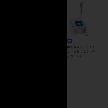
注発注
スＧＴ ハン
業務用
受注発注
業務用
光源交換）
ポリリズム フェイスビ
Ｃｏｍｐａｃｔ Ｎａｎ
ートダンス
ｏ Ｌｉｇｈｔ(コンパク
トナノライト)