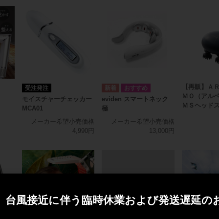
【再販】Ａ
受注発注
ＭＯ（アルベ
モイスチャーチェッカー
eviden スマートネック
ＭＳヘッド
MCA01
極
メーカー希望小売価格
メーカー希望小売価格
4,990円
13,000円
1
3
】台風接近に伴う臨時休業および発送遅延の
伴う臨時休業