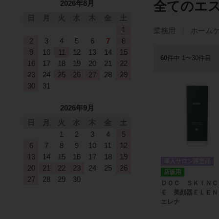
2026年8月
全てのエ
日
月
火
水
木
金
土
1
業務用
ホーム
2
3
4
5
6
7
8
9
10
11
12
13
14
15
60
件中 1〜30件目
16
17
18
19
20
21
22
23
24
25
26
27
28
29
30
31
2026年9月
日
月
火
水
木
金
土
1
2
3
4
5
6
7
8
9
10
11
12
13
14
15
16
17
18
19
導入サロン限定品
20
21
22
23
24
25
26
店販用
27
28
29
30
ＤＯＣ ＳＫＩＮＣ
Ｅ 美顔器ＥＬＥ
エレナ