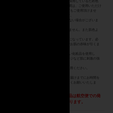
■プロ向け美容機器のクオリティをそのまま採用しているため色
素に対し反応がよいので、日焼け前後1か月間は、ご使用いただけ
ません。また、極端にメラニン色素が濃い方もご使用頂けませ
ん。軽い日焼けであればご使用いただけます。
■シミやホクロが多い場合はご使用いただけない場合がございま
す。
■白色・薄い金色・灰色の毛には適用いたしません。また肌色よ
り毛の色が薄い場合も適用いたしません。
■トリートメント後の肌はデリケートな状態になっています。必
ず冷タオルか保冷剤（冷凍ではないもの）でお肌の赤味が引くま
で、冷やし鎮静してください。
■トリートメント後は、なるべく刺激の少ない化粧品を使用し
て、保湿ケアを心掛けてください。マッサージなど肌に刺激の強
い行為は避けてください。
■外出時はSPF30++以上の日焼け止めをご使用ください。
【商品発送に関する注意事項】
美容機器の為、離島・県外のサロン様へのお届けまでにお時間を
頂く場合がございます。ご了承のほどよろしくお願いいたしま
す。
2026年1月よりリチウム電池内蔵商品は航空便での発
送が禁止になり、船便での発送となります。