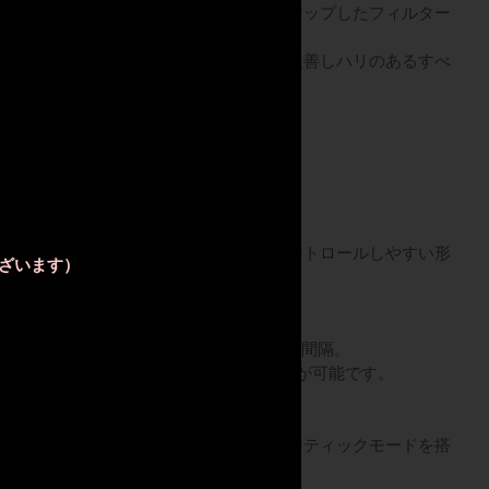
毛にも肌にも実績がある波長域をピックアップしたフィルター
をわざわざお手入れしなくても、肌色を改善しハリのあるすべ
。
0万発ショット
100万発の照射テストをクリア。
ことなくお手入れを行うことができます。
デザイン
。
ことができ、照射部位の角度に合わせコントロールしやすい形
ざいます）
ク照射
、照射間隔は業務用に劣らない最高0.9秒間隔。
ことで、1回でより多くの範囲のお手入れが可能です。
を遂げ、ボタンを押す手間がないオートマティックモードを搭