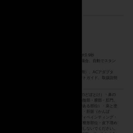
で照射可能です。
■本体サイズ：W15.6 × D8.7 × H18.7cm
■重量：約467g
■最大消費電力：96W
■電源定格：100-240V 50/60Hz
■照射回数：100万発
■照射面積： 1.35cｍ×3cmの約4㎠
■連続照射機能：オートマティックモード最大0.9秒
■安全機能：電源がON状態で5分間不使用の場合、自動でスタン
バイ状態になります。
■セット内容：機器本体、フィルター（脱毛用）、ACアダプタ
ー、電源コード、ゴーグル、クイックスタートガイド、取扱説明
書
■頭部・粘膜・乳輪・乳首・耳・唇・喉仏（のどぼとけ）・鼻の
内部・おへその内部・顔の指定部位以外・外陰部・膣部・肛門、
その周辺・男性器・皮膚病変（皮膚に異常がある部位）・薬と塗
布している部位（湿布含む）・ホクロ・シミ・肝斑（かんぱ
ん）・イボ・ニキビ・刺青・タトゥー・ボディペインティング・
アートメイク・ボディピアス・静脈瘤・美容整形部位・皮下埋め
込み医療器使用者・化粧品使用部位には使用しないでください。