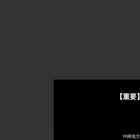
【重要
台風接近に
台風接近に伴う臨時休業
沖縄地方