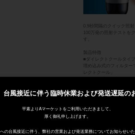
0.9秒間隔のクイック照射
100万発の照射テスト
す。
製品特徴
■ダイレクトクールタイ
埋め込み式のフィルター
レクトクール」
ペルチェ式の冷却システ
スタルを採用。
1
3
】台風接近に伴う臨時休業および発送遅延の
より冷たい体感と安全性
伴う臨時休業
照射面が大きくなりお手
8℃の冷却で照射を行っ
平素よりAマーケットをご利用いただきまして、
ます。
厚く御礼申し上げます。
■理想のムダ毛処理を追
への台風接近に伴う、弊社の営業および発送業務についてお知らせいた
ムダ毛ケアと美肌ケアが