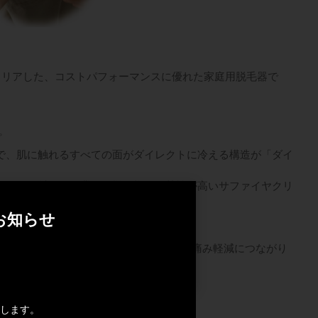
をクリアした、コストパフォーマンスに優れた家庭用脱毛器で
プ
で、肌に触れるすべての面がダイレクトに冷える構造が「ダイ
ムと、照射面には業務用機同様の放熱性が高いサファイヤクリ
お知らせ
能がアップしました。
入れの効率がアップ！
た場合、肌を冷やす面積が増え、照射時の痛み軽減につながり
2026-08-06
求したフィルター
します。
同時に叶う専用フィルターを搭載