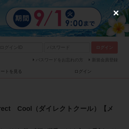
C
l
o
s
e
ログイン
パスワードをお忘れの方
新規会員登録
カートを見る
ログイン
rect Cool（ダイレクトクール）【メ