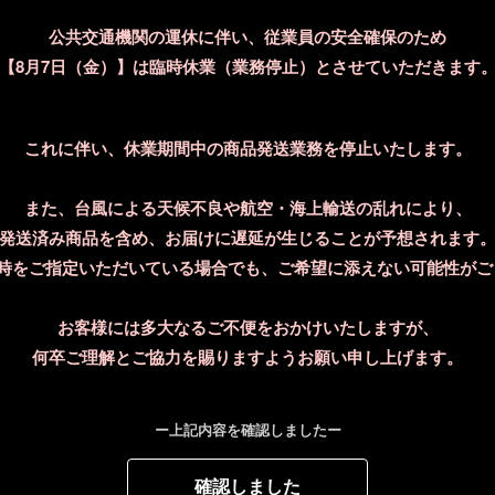
照射時の痛みの軽減と、
公共交通機関の運休に伴い、従業員の安全確保のため
を採用
ムダ毛が減ったあとの肌
【8月7日（金）】は臨時休業（業務停止）とさせていただきます
すべ肌に導きます。
■まるで無制限に近い10
これに伴い、休業期間中の商品発送業務を停止いたします。
高性能なランプを搭載し、
ショット数にとらわれる
また、台風による天候不良や航空・海上輸送の乱れにより、
■使いやすいハンマー型
発送済み商品を含め、お届けに遅延が生じることが予想されます
機器をバランスよく持つ
日時をご指定いただいている場合でも、ご希望に添えない可能性がご
を採用しました。
お客様には多大なるご不便をおかけいたしますが、
■ストレスのないクイッ
2つの照射モードを搭載し
何卒ご理解とご協力を賜りますようお願い申し上げます。
部位に合わせて選択する
■ボタンを押さずに照射
ー上記内容を確認しましたー
従来の連続照射から進化
載。
確認しました