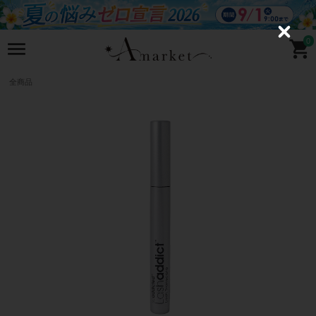
C
0
l
o
s
e
全商品