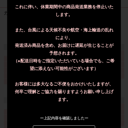
これに伴い、休業期間中の商品発送業務を停止いた
カート情報
します。
カートは空です
また、台風による天候不良や航空・海上輸送の乱れ
により、
2026年8月
発送済み商品を含め、お届けに遅延が生じることが
日
月
火
水
木
金
土
予想されます。
1
2
3
4
5
6
7
8
（※配送日時をご指定いただいている場合でも、ご希
9
10
11
12
13
14
15
望に添えない可能性がございます）
16
17
18
19
20
21
22
23
24
25
26
27
28
29
30
31
お客様には多大なるご不便をおかけいたしますが、
何卒ご理解とご協力を賜りますようお願い申し上げ
2026年9月
ます。
日
月
火
水
木
金
土
1
2
3
4
5
6
7
8
9
10
11
12
ー上記内容を確認しましたー
13
14
15
16
17
18
19
20
21
22
23
24
25
26