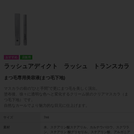
店販用
ラッシュアディクト ラッシュ トランスカラ
まつ毛専用美容液(まつ毛下地)
マスカラの前の“ひと手間”で更にまつ毛を美しく演出。
塗布後、徐々に透明な色へと変化するクリーム状のクリアマスカラ（ま
つ毛下地）です。
自然なカールでより魅力的な目元に仕上げます。
サイズ
7ml
素材
水、ステアリン酸ステアリル、カルナウバロウ、スクワラ
ン、ステアリン 酸グリセリル、ステアリン酸、アルガニア