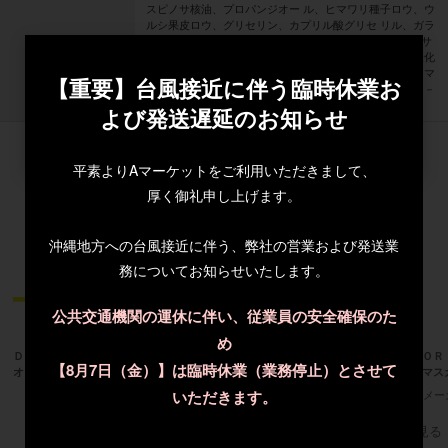
スピノサ核油、プロパンジオー ル、ヒマワリ種子ロウ、ウ
ルシ果皮ロウ、グリセリン、カプリル酸グリセ リル、ガラ
クトアラビナン、カプリリルグリコール、１，２－ヘキサ
ンジ オール、キサンタンガム、デヒドロ酢酸Ｎａ、水酸化
1
3
Ｎａ、トコフェロー ル、パルミチン酸アスコルビル、ヒマ
【重要】台風接近に伴う臨時休業お
台風接近に伴う臨時休業
ワリ種子油、パンテノール、ビオチ ノイルトリペプチド－
台風接近に伴う臨時休業
1
よび発送遅延のお知らせ
2026-08-06
平素よりAマーケットをご利用いただきまして、
厚く御礼申し上げます。
沖縄地方への台風接近に伴う、弊社の営業および発送業
務についてお知らせいたします。
公共交通機関の運休に伴い、従業員の安全確保のた
め
ＤＯＣ ＳＫＩＮＣＡＲＥ ガリレ
【サマーキャンペーン２０２６】
ＧＬＯＲ
【8月7日（金）】は臨時休業（業務停止）とさせて
オレチノールピーリング導入 セット
SPICARE tidy body cream（タイデ
リエマス
ィボディクリーム）
いただきます。
メー
すべてのおすすめ商品を見る