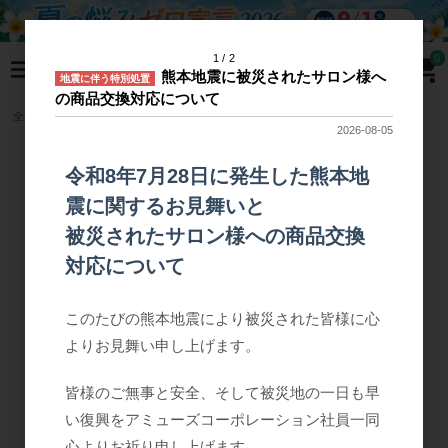
C
1
2
0
l
熊本地震に被災されたサロン様へ
o
地震に伴う特別処置
s
の商品交換対応について
e
全商品
備品・消耗品
全ての備品・消耗品
フェイシャルスポンジ
2026-08-05
令和8年7月28日に発生した熊本地
震に関するお見舞いと
被災されたサロン様への商品交換
対応について
このたびの熊本地震により被災された皆様に心
よりお見舞い申し上げます。
皆様のご無事と安全、そして被災地の一日も早
い復興をアミューズコーポレーション社員一同
心よりお祈り申し上げます。