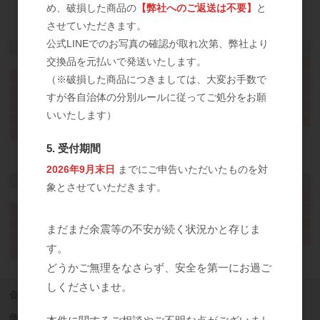
め、破損した商品の
【弊社へのご返送は不要】
と
させていただきます。
2026年8月
公式LINEでのお写真の確認が取れ次第、弊社より
日
月
火
水
木
金
土
交換品を元払いで発送いたします。
1
2
3
4
5
6
7
8
（※破損した商品につきましては、大変お手数で
9
10
11
12
13
14
15
すが各自治体の分別ルールに従ってご処分をお願
16
17
18
19
20
21
22
いいたします）
23
24
25
26
27
28
29
30
31
5. 受付期間
2026年9月
2026年9月末日
までにご申告いただいたものを対
日
月
火
水
木
金
土
象とさせていただきます。
1
2
3
4
5
6
7
8
9
10
11
12
13
14
15
16
17
18
19
まだまだ余震等の不安が続く状況かと存じま
20
21
22
23
24
25
26
す。
27
28
29
30
どうかご無理をなさらず、安全を第一にお過ご
しくださいませ。
会社概要
ご利用案内
特定商取引法に基づく表記
個人情報の取り扱いについて
利用規約
サイトマップ