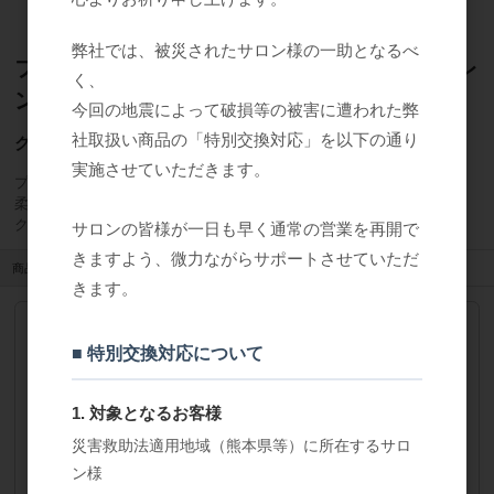
弊社では、被災されたサロン様の一助となるべ
フェイシャルスポンジ （１０枚入り）（オレ
く、
ンジ）
今回の地震によって破損等の被害に遭われた弊
社取扱い商品の「特別交換対応」を以下の通り
クレンジング・拭き取り用フェイシャルスポンジ
実施させていただきます。
プロ用に作られたフェイシャルスポンジ。
柔らかく使いやすいスポンジです。
クレンジングやマスク、パック材などの拭き取りに最適。
サロンの皆様が一日も早く通常の営業を再開で
きますよう、微力ながらサポートさせていただ
商品管理番号
6600027
きます。
ﾌｪｲｼｬﾙｽﾎﾟﾝｼﾞ (10枚入り)(ｵﾚﾝｼﾞ)
■ 特別交換対応について
品番
1966
参考上代
オープン
1. 対象となるお客様
販売価格
会員のみ公開
（単価 × 入数）
災害救助法適用地域（熊本県等）に所在するサロ
ン様
注文数
ご注文には