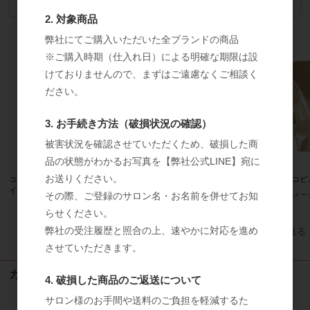
ログイン
してください
2. 対象商品
弊社にてご購入いただいた全ブランドの商品
※ご購入時期（仕入れ日）による明確な期限は設
けておりませんので、まずはご遠慮なくご相談く
ださい。
3. お手続き方法（破損状況の確認）
被害状況を確認させていただくため、破損した商
品の状態がわかるお写真を【弊社公式LINE】宛に
お送りください。
コルネ ｔｏｔｏｓｕｉ (トトス
【サマーキャンペーン２０２６】Ｆ
キナコピ
イ) 【業務用】
ｅｍ Ｒｉｃｈ Ｐｒｏ（フェムリ
メー
その際、ご登録のサロン名・お名前を併せてお知
ッチプロ）
らせください。
弊社の受注履歴と照合の上、速やかに対応を進め
すべてのおすすめ商品を見る
させていただきます。
カート情報
4. 破損した商品のご返送について
サロン様のお手間や送料のご負担を軽減するた
カートは空です