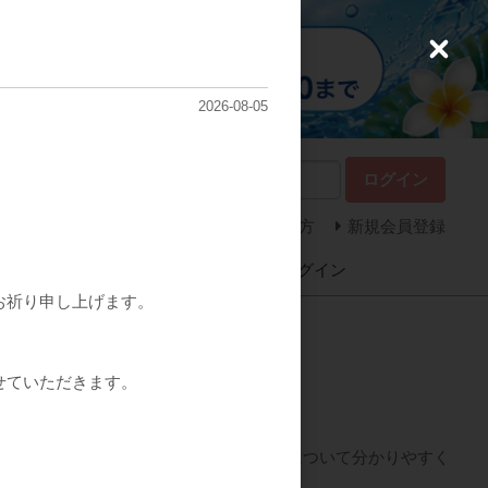
C
l
o
2026-08-05
s
e
ログイン
パスワードをお忘れの方
新規会員登録
カートを見る
ログイン
お祈り申し上げます。
せていただきます。
OOK
。
ァスティングに繋がる、オートファジーについて分かりやすく
すので是非ご活用ください‼