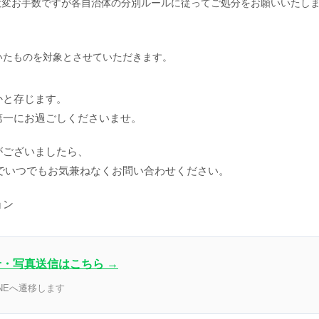
大変お手数ですが各自治体の分別ルールに従ってご処分をお願いいたし
会員のみ公開
いたものを対象とさせていただきます。
かと存じます。
第一にお過ごしくださいませ。
がございましたら、
までいつでもお気兼ねなくお問い合わせください。
ク ナ
LUREAQU ルリーク オ
モリーズプロ ファステ
ＩＣＲ Ｂ
ルク
ールタイムクリーム【8
ィングイオンクレンジン
ＨＤ－ＫＡ
ョン
ンペ
月21日までキャンペーン
グ
細胞原液
価格】
メーカー
せ・写真送信はこちら →
NEへ遷移します
個人情報の取り扱いについて
利用規約
サイトマップ