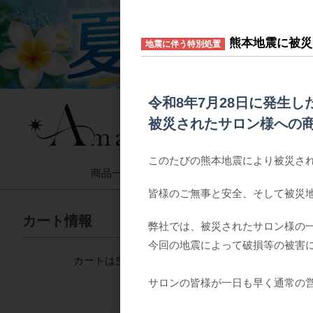
熊本地震に被災
地震に伴う特別処置
令和8年7月28日に発生
被災されたサロン様への
このたびの熊本地震により被災さ
商品一覧
ご利用案
皆様のご無事と安全、そして被災
全商品
販促商品
カート情報
弊社では、被災されたサロン様の
今回の地震によって破損等の被害
カートは空です
サロンの皆様が一日も早く通常の