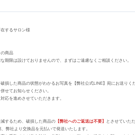
所在するサロン様
ドの商品
確な期限は設けておりませんので、まずはご遠慮なくご相談ください。
）
破損した商品の状態がわかるお写真を【弊社公式LINE】宛にお送りく
を併せてお知らせください。
に対応を進めさせていただきます。
販売価格
内訳
軽減するため、破損した商品の
【弊社へのご返送は不要】
とさせていた
（単価 × 入数）
次第、弊社より交換品を元払いで発送いたします。
K