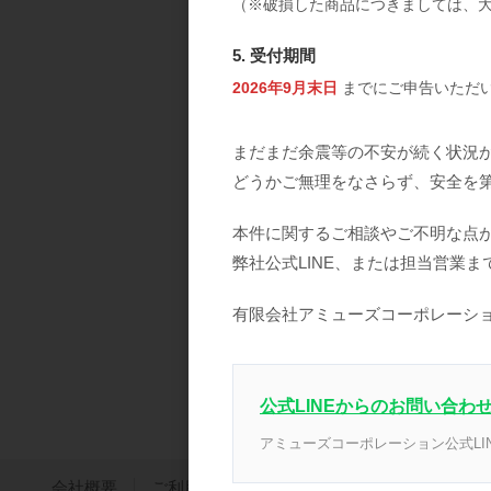
（※破損した商品につきましては、
5. 受付期間
2026年9月末日
までにご申告いただ
まだまだ余震等の不安が続く状況
どうかご無理をなさらず、安全を
本件に関するご相談やご不明な点
弊社公式LINE、または担当営業
LUREAQU ルリー
ノスパークリングミ
有限会社アミューズコーポレーシ
【8月21日までキャ
ーン価格】
公式LINEからのお問い合わ
アミューズコーポレーション公式LI
会社概要
ご利用案内
特定商取引法に基づく表記