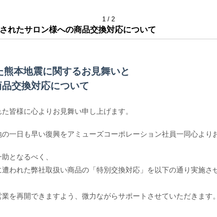
1
2
されたサロン様への商品交換対応について
した熊本地震に関するお見舞いと
商品交換対応について
れた皆様に心よりお見舞い申し上げます。
内
お問い合わせ
地の一日も早い復興をアミューズコーポレーション社員一同心より
全ての販促商品
POP/ポスター/カタログ/袋
一助となるべく、
に遭われた弊社取扱い商品の「特別交換対応」を以下の通り実施さ
オートファジーB
営業を再開できますよう、微力ながらサポートさせていただきます
ハッコウブラックや、フ
解析している本になりま