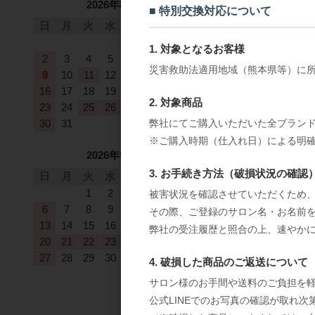
2026年8月
■ 特別交換対応について
日
月
火
水
木
金
土
1
1. 対象となるお客様
2
3
4
5
6
7
8
災害救助法適用地域（熊本県等）に
9
10
11
12
13
14
15
16
17
18
19
20
21
22
2. 対象商品
23
24
25
26
27
28
29
30
31
弊社にてご購入いただいた全ブラン
※ご購入時期（仕入れ日）による明
2026年9月
3. お手続き方法（破損状況の確認
日
月
火
水
木
金
土
1
2
3
4
5
被害状況を確認させていただくため、
6
7
8
9
10
11
12
その際、ご登録のサロン名・お名前
13
14
15
16
17
18
19
弊社の受注履歴と照合の上、速やか
20
21
22
23
24
25
26
27
28
29
30
4. 破損した商品のご返送について
サロン様のお手間や送料のご負担を
公式LINEでのお写真の確認が取れ
ｵｰﾄﾌｧｼﾞｰBOO