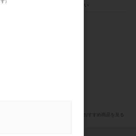
ます）
ログイン
してください
ｅａｕｔｙ
【サマーキャンペーン２
ＮＲＩ ＮＫ
０２６】ラッシュアディ
クト アイラッシュコン
ディショニングセラム
希望小売価格
アドバンス
8,000円
すべてのおすすめ商品を見る
お問い合わせ